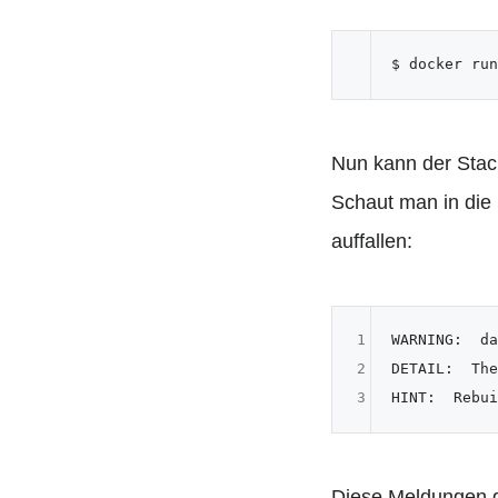
$ docker run
Nun kann der Stac
Schaut man in die
auffallen:
1
WARNING:  da
2
DETAIL:  The
3
HINT:  Rebui
Diese Meldungen g