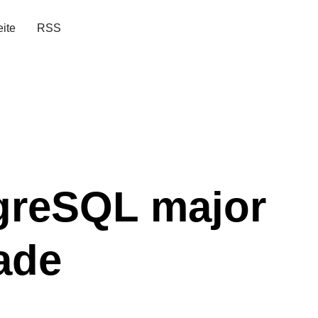
eite
RSS
greSQL major
ade