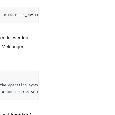
 -e POSTGRES_DB=freshrss -e POSTGRES_USER=freshrss -e PO
wendet werden.
e Meldungen
the operating system provides version 2.41.

lation and run ALTER DATABASE freshrss REFRESH COLLATION
s
und
template1
.