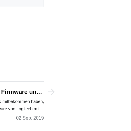
 Firmware unter
Ubuntu updaten
es mitbekommen haben,
are von Logitech mit…
02 Sep. 2019