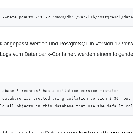
 --name pgauto -it -v 
"
$PWD
/db"
:/var/lib/postgresql/data
k angepasst werden und PostgreSQL in Version 17 ver
 Logs vom Datenbank-Container, werden einem folgend
tabase "freshrss" has a collation version mismatch

 database was created using collation version 2.36, but 
ld all objects in this database that use the default col
ibt es auch für die Datenbanken
freshrss-db
,
postgre