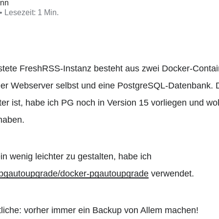
ann
• Lesezeit: 1 Min.
stete FreshRSS-Instanz besteht aus zwei Docker-Contai
r Webserver selbst und eine PostgreSQL-Datenbank. Da 
ter ist, habe ich PG noch in Version 15 vorliegen und wol
 haben.
 wenig leichter zu gestalten, habe ich
m/pgautoupgrade/docker-pgautoupgrade
verwendet.
tliche: vorher immer ein Backup von Allem machen!